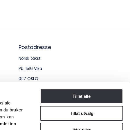
øksadresse:
ingenberggt. 7A, 0161 Oslo
tadresse:
. 1516 Vika, 0117 OSLO
Postadresse
Norsk takst
ganisasjonsnummer:
Pb. 1516 Vika
6 955 211
0117 OSLO
Organisasjonsnummer:
Tillat alle
osiale
956 955 211
n du bruker
Tillat utvalg
som kan
mlet inn