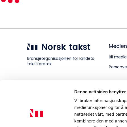
Kompetanse
Forbruker
Medle
Bli medle
Bransjeorganisasjonen for landets
takstforetak.
Personve
Aktuelt
Denne nettsiden benytter
Om Norsk takst
Vi bruker informasjonskapsl
mediefunksjoner og for å a
nettstedet vårt, med part
kombinere den med annen in