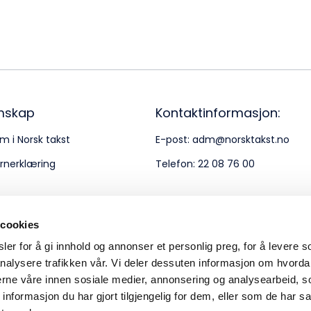
Bes
Kontakt oss
Kl
Pos
Pb
mskap
Kontaktinformasjon:
m i Norsk takst
E-post:
adm@norsktakst.no
Or
rnerklæring
Telefon:
22 08 76 00
95
 cookies
er for å gi innhold og annonser et personlig preg, for å levere s
nalysere trafikken vår. Vi deler dessuten informasjon om hvorda
nerne våre innen sosiale medier, annonsering og analysearbeid, 
formasjon du har gjort tilgjengelig for dem, eller som de har sa