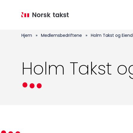
Hopp
til
hovedinnhold
Hjem
»
Medlemsbedriftene
»
Holm Takst og Eien
Holm Takst o
Medlemskap
Kurs og konferanser