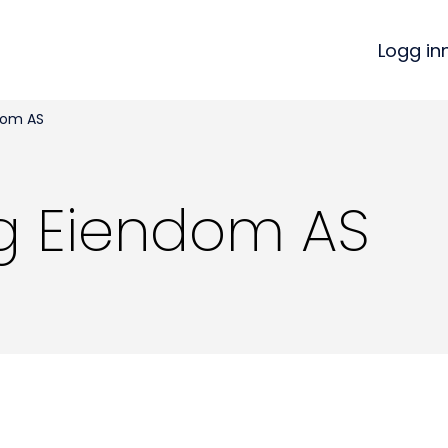
Logg in
dom AS
g Eiendom AS
Kon
Bli medlem
a
Logg inn
22