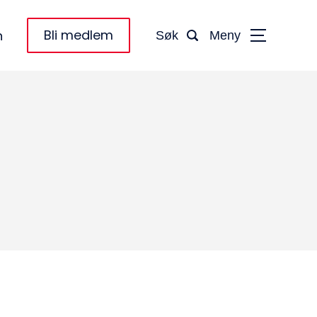
Bli medlem
n
Søk
Meny
taktinformasjon:
dm@norsktakst.no
 08 76 00