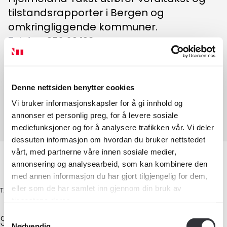
tilstandsrapporter i Bergen og
omkringliggende kommuner.
Telefon
:
952 29 193
E-post
:
post@hjelmelandtakst.no
Adresse
:
Hjortevegen 17
,
5236
RÅDAL
Nettside
:
www.hjelmelandtakst.no
Denne nettsiden benytter cookies
Tilstandsanalyse av boligeiendom
Vi bruker informasjonskapsler for å gi innhold og
Verditaksering av bolig
annonser et personlig preg, for å levere sosiale
mediefunksjoner og for å analysere trafikken vår. Vi deler
dessuten informasjon om hvordan du bruker nettstedet
vårt, med partnerne våre innen sosiale medier,
annonsering og analysearbeid, som kan kombinere den
med annen informasjon du har gjort tilgjengelig for dem,
eller som de har samlet inn gjennom din bruk av
TAKSTINGENIØR
tjenestene deres.
Medlemskap
Sindre
Hjelmeland
Samtykkevalg
Nødvendig