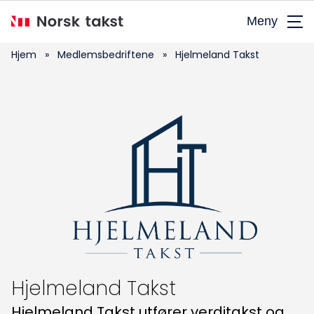
Hopp
Meny
til
hovedinnhold
Hjem
»
Medlemsbedriftene
»
Hjelmeland Takst
Søk
etter:
Hjelmeland Takst
Hjelmeland Takst utfører verditakst og