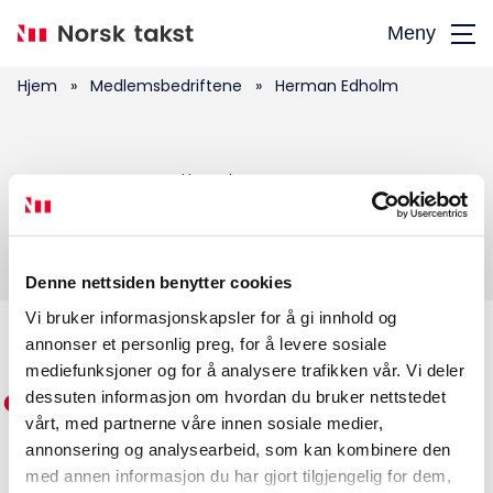
Hopp
Meny
til
hovedinnhold
Hjem
»
Medlemsbedriftene
»
Herman Edholm
Søk
Herman Edholm
etter:
Denne nettsiden benytter cookies
Vi bruker informasjonskapsler for å gi innhold og
annonser et personlig preg, for å levere sosiale
Medlemskap
mediefunksjoner og for å analysere trafikken vår. Vi deler
dessuten informasjon om hvordan du bruker nettstedet
Kurs og konferanser
vårt, med partnerne våre innen sosiale medier,
annonsering og analysearbeid, som kan kombinere den
Kompetanse
med annen informasjon du har gjort tilgjengelig for dem,