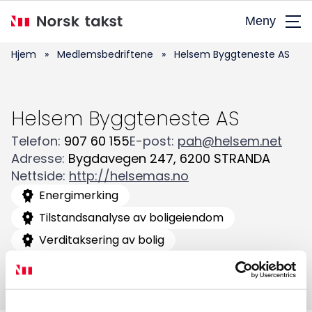
Hopp
Meny
til
hovedinnhold
Hjem
»
Medlemsbedriftene
»
Helsem Byggteneste AS
Helsem Byggteneste AS
Telefon
:
907 60 155
E-post
:
pah@helsem.net
Adresse
:
Bygdavegen 247
,
6200
STRANDA
Søk
Nettside
:
http://helsemas.no
etter:
Energimerking
Tilstandsanalyse av boligeiendom
Verditaksering av bolig
Facebook