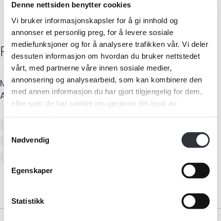
Denne nettsiden benytter cookies
Vi bruker informasjonskapsler for å gi innhold og
annonser et personlig preg, for å levere sosiale
mediefunksjoner og for å analysere trafikken vår. Vi deler
Per Arne
Helsem
dessuten informasjon om hvordan du bruker nettstedet
vårt, med partnerne våre innen sosiale medier,
annonsering og analysearbeid, som kan kombinere den
Mobil
:
907 60 155
E-post
:
pah@helsem.net
Medlemskap
med annen informasjon du har gjort tilgjengelig for dem,
Adresse
:
Bygdavegen 247
,
6200
STRANDA
eller som de har samlet inn gjennom din bruk av
Kurs og konferanser
tjenestene deres.
Verditaksering av bolig
Samtykkevalg
Kompetanse
Tilstandsanalyse av boligeiendom
Nødvendig
Energimerking
Forbruker
Egenskaper
Aktuelt
Statistikk
Om Norsk takst