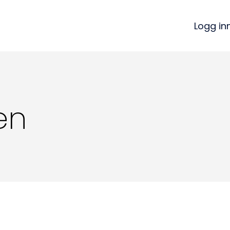
Logg in
en
Kon
Bli medlem
a
Logg inn
22