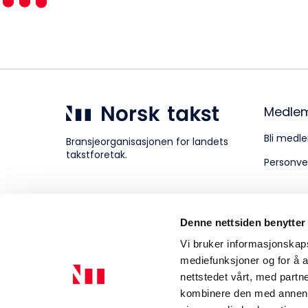
Kompetanse
Forbruker
Medle
Bli medle
Bransjeorganisasjonen for landets
takstforetak.
Personve
Aktuelt
Denne nettsiden benytter
Om Norsk takst
Vi bruker informasjonskapsl
mediefunksjoner og for å a
nettstedet vårt, med part
kombinere den med annen in