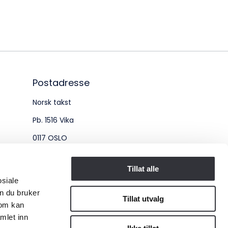
øksadresse:
ingenberggt. 7A, 0161 Oslo
tadresse:
. 1516 Vika, 0117 OSLO
Postadresse
Norsk takst
ganisasjonsnummer:
Pb. 1516 Vika
6 955 211
0117 OSLO
Organisasjonsnummer:
Tillat alle
osiale
956 955 211
n du bruker
Tillat utvalg
som kan
mlet inn