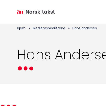
Hopp
til
hovedinnhold
Hjem
»
Medlemsbedriftene
»
Hans Andersen
Hans Anders
Medlemskap
Kurs og konferanser