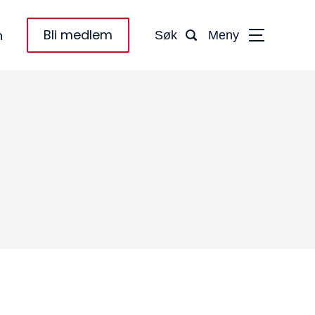
Bli medlem
n
Søk
Meny
taktinformasjon:
dm@norsktakst.no
 08 76 00