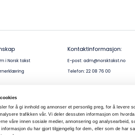
Bes
Kontakt oss
Kl
Pos
Pb
mskap
Kontaktinformasjon:
m i Norsk takst
E-post:
adm@norsktakst.no
Or
rnerklæring
Telefon:
22 08 76 00
95
 cookies
er for å gi innhold og annonser et personlig preg, for å levere s
nalysere trafikken vår. Vi deler dessuten informasjon om hvorda
nerne våre innen sosiale medier, annonsering og analysearbeid, 
formasjon du har gjort tilgjengelig for dem, eller som de har sa