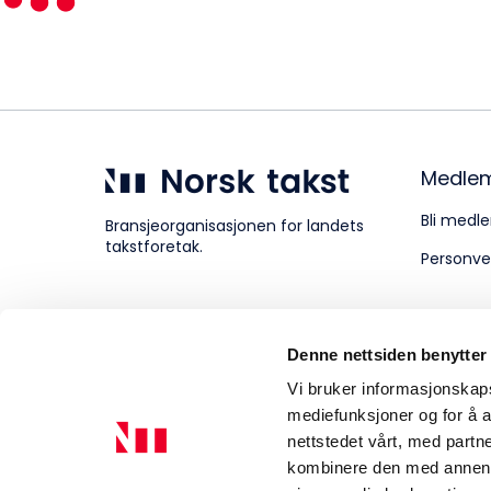
Kompetanse
Forbruker
Medle
Bli medle
Bransjeorganisasjonen for landets
takstforetak.
Personve
Aktuelt
Denne nettsiden benytter
Om Norsk takst
Vi bruker informasjonskapsl
mediefunksjoner og for å a
nettstedet vårt, med part
kombinere den med annen in