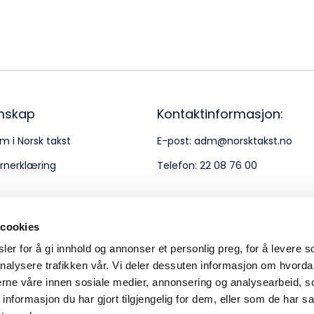
Bes
Kontakt oss
Kl
Pos
Pb
mskap
Kontaktinformasjon:
m i Norsk takst
E-post:
adm@norsktakst.no
Or
rnerklæring
Telefon:
22 08 76 00
95
 cookies
er for å gi innhold og annonser et personlig preg, for å levere s
nalysere trafikken vår. Vi deler dessuten informasjon om hvorda
nerne våre innen sosiale medier, annonsering og analysearbeid, 
formasjon du har gjort tilgjengelig for dem, eller som de har sa