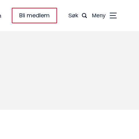
Bli medlem
n
Søk
Meny
taktinformasjon:
dm@norsktakst.no
 08 76 00