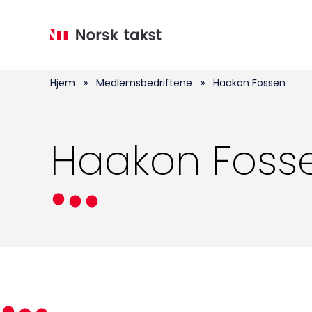
Hopp
til
hovedinnhold
Hjem
»
Medlemsbedriftene
»
Haakon Fossen
Haakon Foss
Medlemskap
Kurs og konferanser