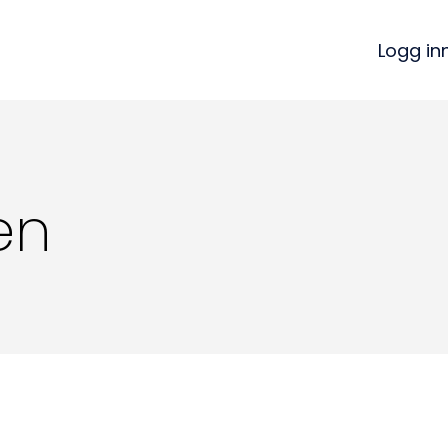
Logg in
en
Kon
Bli medlem
a
Logg inn
22