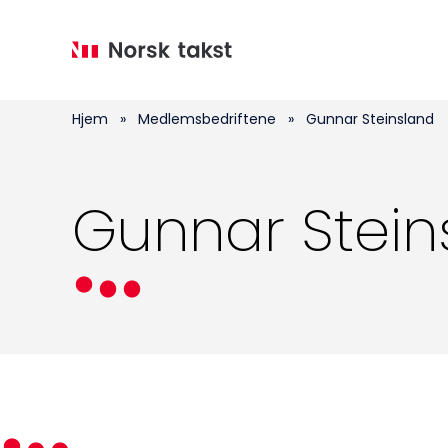
Hopp
til
hovedinnhold
Hjem
»
Medlemsbedriftene
»
Gunnar Steinsland
Gunnar Stein
Medlemskap
Kurs og konferanser