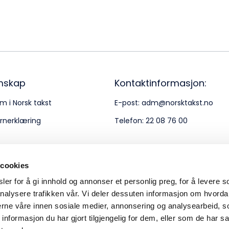
Bes
Kontakt oss
Kl
Pos
Pb
mskap
Kontaktinformasjon:
m i Norsk takst
E-post:
adm@norsktakst.no
Or
rnerklæring
Telefon:
22 08 76 00
95
 cookies
er for å gi innhold og annonser et personlig preg, for å levere s
nalysere trafikken vår. Vi deler dessuten informasjon om hvorda
nerne våre innen sosiale medier, annonsering og analysearbeid, 
formasjon du har gjort tilgjengelig for dem, eller som de har sa