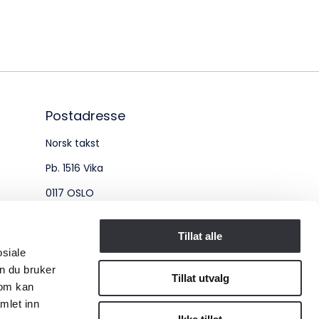
øksadresse:
ingenberggt. 7A, 0161 Oslo
tadresse:
. 1516 Vika, 0117 OSLO
Postadresse
Norsk takst
ganisasjonsnummer:
Pb. 1516 Vika
6 955 211
0117 OSLO
Organisasjonsnummer:
Tillat alle
osiale
956 955 211
n du bruker
Tillat utvalg
som kan
mlet inn