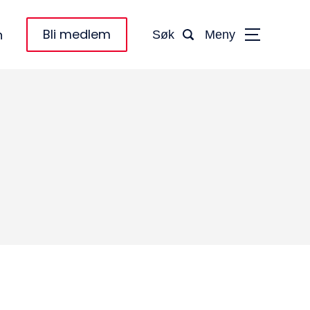
Bli medlem
n
Søk
Meny
taktinformasjon:
dm@norsktakst.no
 08 76 00