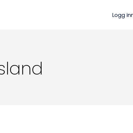
Logg in
sland
Kon
Bli medlem
a
Logg inn
22