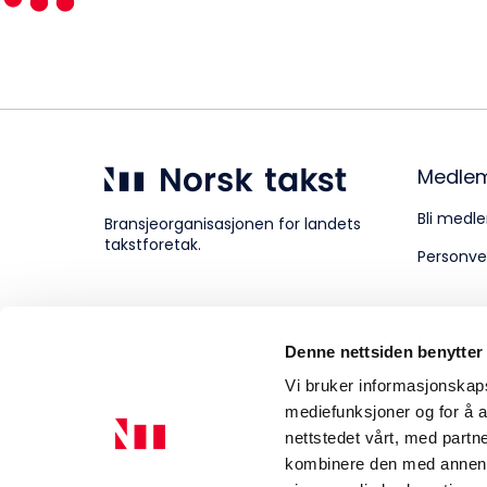
Kompetanse
Forbruker
Medle
Bli medle
Bransjeorganisasjonen for landets
takstforetak.
Personve
Aktuelt
Denne nettsiden benytter
Om Norsk takst
Vi bruker informasjonskapsl
mediefunksjoner og for å a
nettstedet vårt, med part
kombinere den med annen in