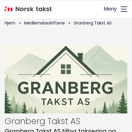
Hopp
Meny
til
hovedinnhold
Hjem
»
Medlemsbedriftene
»
Granberg Takst AS
Granberg Takst AS
Granberg Takst AS tilbyr taksering og