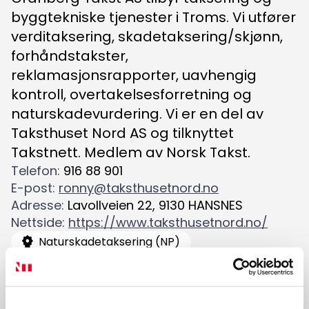
Søk
byggtekniske tjenester i Troms. Vi utfører
etter:
verditaksering, skadetaksering/skjønn,
forhåndstakster,
reklamasjonsrapporter, uavhengig
kontroll, overtakelsesforretning og
naturskadevurdering. Vi er en del av
Taksthuset Nord AS og tilknyttet
Takstnett. Medlem av Norsk Takst.
Telefon
:
916 88 901
E-post
:
ronny@taksthusetnord.no
Adresse
:
Lavollveien 22
,
9130
HANSNES
Nettside
:
https://www.taksthusetnord.no/
Naturskadetaksering (NP)
Skadetaksering av byggverk
Skjønn
Verditaksering av bolig