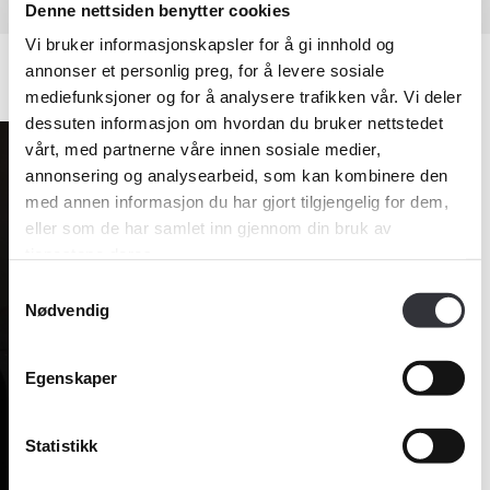
Denne nettsiden benytter cookies
Vi bruker informasjonskapsler for å gi innhold og
annonser et personlig preg, for å levere sosiale
mediefunksjoner og for å analysere trafikken vår. Vi deler
dessuten informasjon om hvordan du bruker nettstedet
vårt, med partnerne våre innen sosiale medier,
annonsering og analysearbeid, som kan kombinere den
med annen informasjon du har gjort tilgjengelig for dem,
eller som de har samlet inn gjennom din bruk av
tjenestene deres.
Samtykkevalg
Nødvendig
Egenskaper
Medlemskap
Statistikk