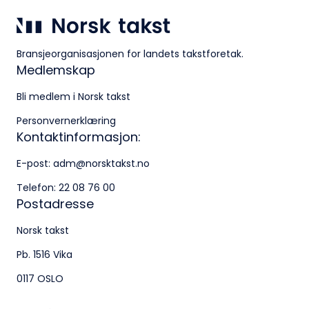
22 08 76 00
Besøksadresse:
Bransjeorganisasjonen for landets takstforetak.
Klingenberggt. 7A, 0161 Oslo
Medlemskap
Postadresse:
Bli medlem i Norsk takst
Pb. 1516 Vika, 0117 OSLO
Personvernerklæring
Kontaktinformasjon:
Organisasjonsnummer:
E-post:
adm@norsktakst.no
956 955 211
Telefon:
22 08 76 00
Postadresse
Norsk takst
Pb. 1516 Vika
0117 OSLO