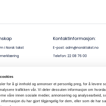
Bes
Kontakt oss
Kl
Pos
Pb
mskap
Kontaktinformasjon:
m i Norsk takst
E-post:
adm@norsktakst.no
Or
rnerklæring
Telefon:
22 08 76 00
95
 cookies
er for å gi innhold og annonser et personlig preg, for å levere s
nalysere trafikken vår. Vi deler dessuten informasjon om hvorda
nerne våre innen sosiale medier, annonsering og analysearbeid, 
formasjon du har gjort tilgjengelig for dem, eller som de har sa