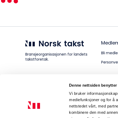
Kompetanse
Forbruker
Medle
Bli medle
Bransjeorganisasjonen for landets
takstforetak.
Personve
Aktuelt
Denne nettsiden benytter
Om Norsk takst
Vi bruker informasjonskapsl
mediefunksjoner og for å a
nettstedet vårt, med part
kombinere den med annen in