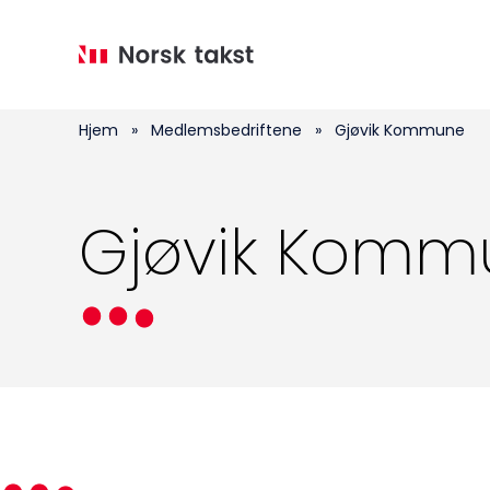
Hopp
til
hovedinnhold
Hjem
»
Medlemsbedriftene
»
Gjøvik Kommune
Gjøvik Komm
Medlemskap
Kurs og konferanser