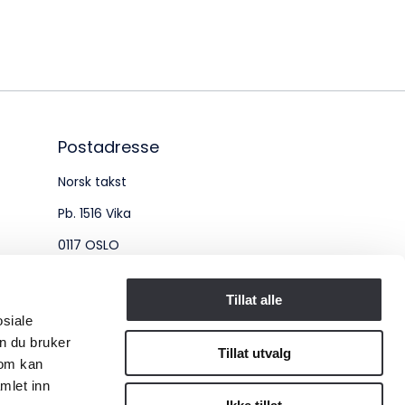
øksadresse:
ingenberggt. 7A, 0161 Oslo
tadresse:
. 1516 Vika, 0117 OSLO
Postadresse
Norsk takst
ganisasjonsnummer:
Pb. 1516 Vika
6 955 211
0117 OSLO
Organisasjonsnummer:
Tillat alle
osiale
956 955 211
n du bruker
Tillat utvalg
som kan
mlet inn