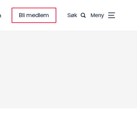
Bli medlem
n
Søk
Meny
taktinformasjon:
dm@norsktakst.no
 08 76 00