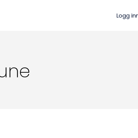
Logg in
une
Kon
Bli medlem
a
Logg inn
22