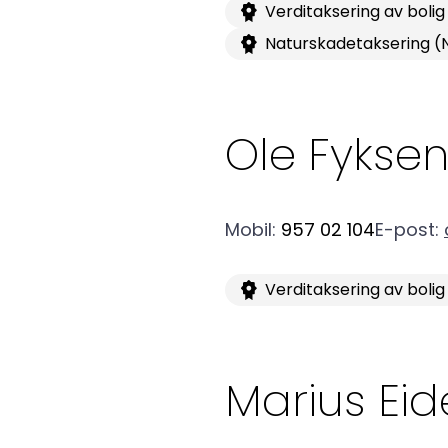
Verditaksering av bolig
Medlemskap
Naturskadetaksering (
Kurs og konferanser
Ole
Fykse
Kompetanse
Mobil
:
957 02 104
E-post
:
Forbruker
Verditaksering av bolig
Aktuelt
Marius
Ei