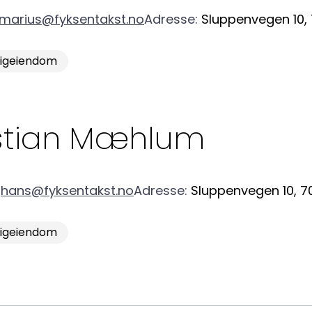
marius@fyksentakst.no
Adresse
:
Sluppenvegen 10
,
ligeiendom
tian
Mæhlum
hans@fyksentakst.no
Adresse
:
Sluppenvegen 10
,
7
ligeiendom