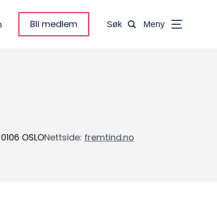
Bli medlem
n
Søk
Meny
0106
OSLO
Nettside
:
fremtind.no
taktinformasjon: