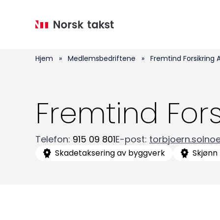
Hopp
til
hovedinnhold
Hjem
»
Medlemsbedriftene
»
Fremtind Forsikring 
Fremtind Fors
Telefon
:
915 09 801
E-post
:
torbjoern.solno
Skadetaksering av byggverk
Skjønn
Medlemskap