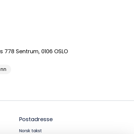
dm@norsktakst.no
 08 76 00
øksadresse:
ingenberggt. 7A, 0161 Oslo
s 778 Sentrum
,
0106
OSLO
tadresse:
ønn
. 1516 Vika, 0117 OSLO
ganisasjonsnummer:
6 955 211
Postadresse
Norsk takst