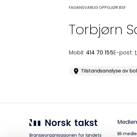
FAGANSVARLIG OPPGJØR BSF
Kurs og konferanser
Torbjørn
S
Kompetanse
Mobil
:
414 70 155
E-post
:
Tilstandsanalyse av bo
Forbruker
Aktuelt
Medle
Om Norsk takst
Bli medle
Bransjeorganisasjonen for landets