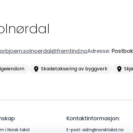
a
Logg inn
22
olnørdal
Bes
Kontakt oss
Kl
torbjoern.solnoerdal@fremtind.no
Adresse
:
Postbok
Pos
ligeiendom
Skadetaksering av byggverk
Skj
Pb
Or
95
mskap
Kontaktinformasjon:
m i Norsk takst
E-post:
adm@norsktakst.no