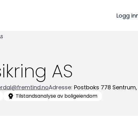
Logg in
AS
ikring AS
erdal@fremtind.no
Adresse
:
Postboks 778 Sentrum
,
Tilstandsanalyse av boligeiendom
Kon
Bli medlem