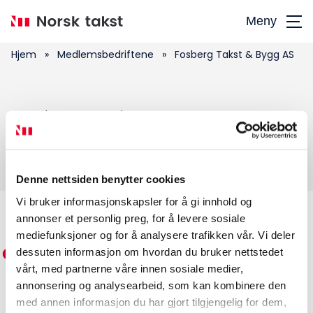
Hopp
Meny
til
hovedinnhold
Hjem
»
Medlemsbedriftene
»
Fosberg Takst & Bygg AS
Søk
Fosberg Takst & Bygg AS
etter:
Denne nettsiden benytter cookies
Vi bruker informasjonskapsler for å gi innhold og
annonser et personlig preg, for å levere sosiale
Medlemskap
mediefunksjoner og for å analysere trafikken vår. Vi deler
dessuten informasjon om hvordan du bruker nettstedet
Kurs og konferanser
vårt, med partnerne våre innen sosiale medier,
annonsering og analysearbeid, som kan kombinere den
Kompetanse
med annen informasjon du har gjort tilgjengelig for dem,