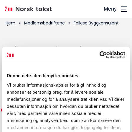
Hopp
Meny
til
hovedinnhold
Hjem
»
Medlemsbedriftene
»
Follesø Byggkonsulent
Søk
Follesø Byggkonsulent
etter:
Denne nettsiden benytter cookies
Vi bruker informasjonskapsler for å gi innhold og
annonser et personlig preg, for å levere sosiale
Medlemskap
mediefunksjoner og for å analysere trafikken vår. Vi deler
dessuten informasjon om hvordan du bruker nettstedet
Kurs og konferanser
vårt, med partnerne våre innen sosiale medier,
annonsering og analysearbeid, som kan kombinere den
Kompetanse
med annen informasjon du har gjort tilgjengelig for dem,