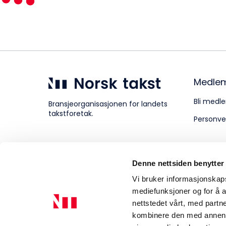
Kompetanse
Forbruker
Medle
Bli medle
Bransjeorganisasjonen for landets
takstforetak.
Personve
Aktuelt
Denne nettsiden benytter
Om Norsk takst
Vi bruker informasjonskapsl
mediefunksjoner og for å a
nettstedet vårt, med part
kombinere den med annen in