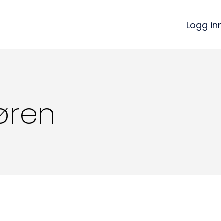
Logg in
jøren
Kon
Bli medlem
a
Logg inn
22