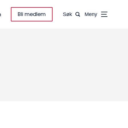
Bli medlem
n
Søk
Meny
taktinformasjon:
dm@norsktakst.no
 08 76 00