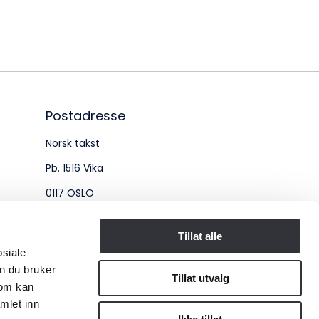
øksadresse:
ingenberggt. 7A, 0161 Oslo
tadresse:
. 1516 Vika, 0117 OSLO
Postadresse
Norsk takst
ganisasjonsnummer:
Pb. 1516 Vika
6 955 211
0117 OSLO
Organisasjonsnummer:
Tillat alle
osiale
956 955 211
n du bruker
Tillat utvalg
som kan
mlet inn