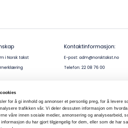
Bes
Kontakt oss
Kl
Pos
Pb
mskap
Kontaktinformasjon:
m i Norsk takst
E-post:
adm@norsktakst.no
Or
rnerklæring
Telefon:
22 08 76 00
95
 cookies
er for å gi innhold og annonser et personlig preg, for å levere s
nalysere trafikken vår. Vi deler dessuten informasjon om hvorda
nerne våre innen sosiale medier, annonsering og analysearbeid, 
formasjon du har gjort tilgjengelig for dem, eller som de har sa