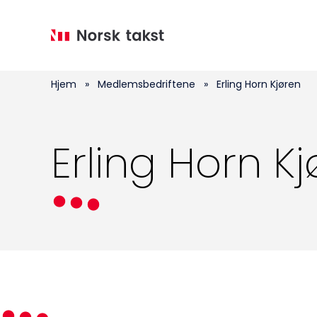
Hopp
til
hovedinnhold
Hjem
»
Medlemsbedriftene
»
Erling Horn Kjøren
Erling Horn K
Medlemskap
Kurs og konferanser