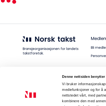
Kompetanse
Forbruker
Medle
Bli medle
Bransjeorganisasjonen for landets
takstforetak.
Personve
Aktuelt
Denne nettsiden benytter
Om Norsk takst
Vi bruker informasjonskapsl
mediefunksjoner og for å a
nettstedet vårt, med part
kombinere den med annen in