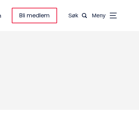
Bli medlem
n
Søk
Meny
taktinformasjon:
dm@norsktakst.no
 08 76 00