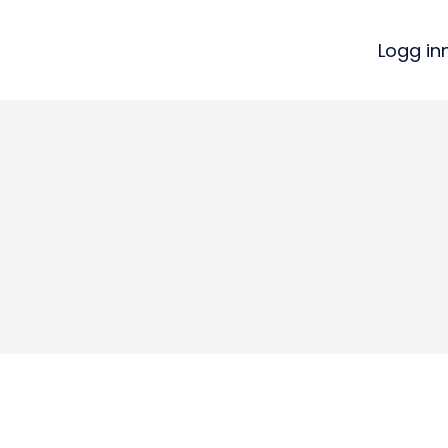
Logg in
Kon
Bli medlem
a
Logg inn
22