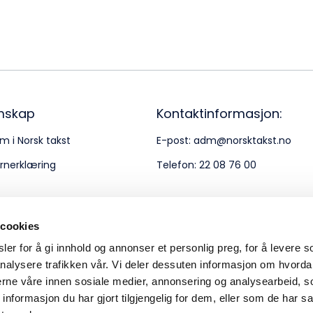
Bes
Kontakt oss
Kl
Pos
Pb
mskap
Kontaktinformasjon:
m i Norsk takst
E-post:
adm@norsktakst.no
Or
rnerklæring
Telefon:
22 08 76 00
95
 cookies
er for å gi innhold og annonser et personlig preg, for å levere s
nalysere trafikken vår. Vi deler dessuten informasjon om hvorda
nerne våre innen sosiale medier, annonsering og analysearbeid, 
formasjon du har gjort tilgjengelig for dem, eller som de har sa