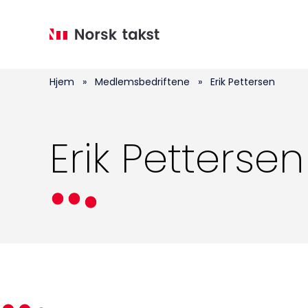
Hopp
til
hovedinnhold
Hjem
»
Medlemsbedriftene
»
Erik Pettersen
Erik Pettersen
Medlemskap
Kurs og konferanser