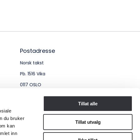
øksadresse:
ingenberggt. 7A, 0161 Oslo
tadresse:
. 1516 Vika, 0117 OSLO
Postadresse
Norsk takst
ganisasjonsnummer:
Pb. 1516 Vika
6 955 211
0117 OSLO
Organisasjonsnummer:
Tillat alle
osiale
956 955 211
n du bruker
Tillat utvalg
som kan
mlet inn