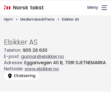
Hopp
Meny
til
hovedinnhold
Hjem
»
Medlemsbedriftene
»
Elsikker AS
Elsikker AS
Telefon
:
905 26 630
E-post
:
gunnar@elsikker.no
Adresse
:
Egganvegen 40 B
,
7081
SJETNEMARKA
Nettside
:
www.elsikker.no
Søk
Eltaksering
etter: