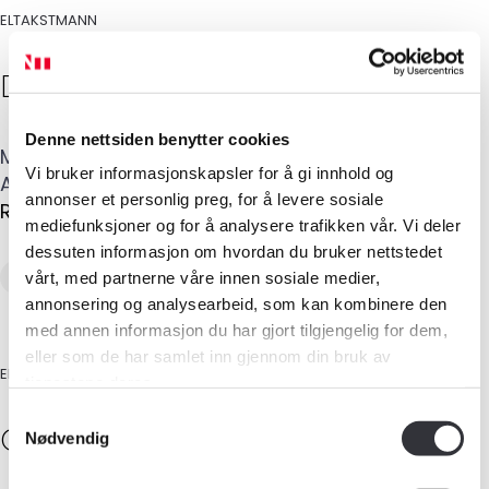
ELTAKSTMANN
Dag Roger
Bråthen
Denne nettsiden benytter cookies
Mobil
:
943 05 151
E-post
:
dag@elsikker.no
Vi bruker informasjonskapsler for å gi innhold og
Adresse
:
Magnus den Godes vei 22
,
2322
annonser et personlig preg, for å levere sosiale
RIDABU
mediefunksjoner og for å analysere trafikken vår. Vi deler
dessuten informasjon om hvordan du bruker nettstedet
Eltaksering
vårt, med partnerne våre innen sosiale medier,
annonsering og analysearbeid, som kan kombinere den
med annen informasjon du har gjort tilgjengelig for dem,
eller som de har samlet inn gjennom din bruk av
ELTAKSTMANN
tjenestene deres.
Medlemskap
Samtykkevalg
Gunnar
Flataukan
Nødvendig
Kurs og konferanser