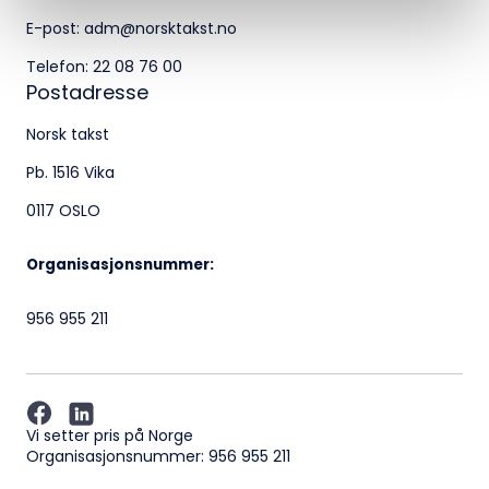
Besøksadresse:
E-post:
adm@norsktakst.no
Klingenberggt. 7A, 0161 Oslo
Telefon:
22 08 76 00
Postadresse
Postadresse:
Norsk takst
Pb. 1516 Vika, 0117 OSLO
Pb. 1516 Vika
Organisasjonsnummer:
0117 OSLO
956 955 211
Organisasjonsnummer:
956 955 211
Vi setter pris på Norge
Organisasjonsnummer: 956 955 211