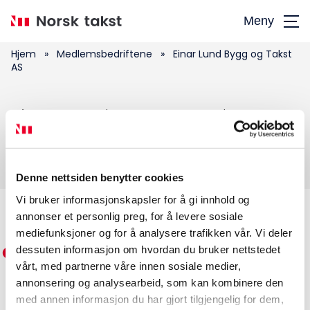
Hopp
Meny
til
hovedinnhold
Hjem
»
Medlemsbedriftene
»
Einar Lund Bygg og Takst
AS
Søk
Einar Lund Bygg og Takst AS
etter:
Denne nettsiden benytter cookies
Vi bruker informasjonskapsler for å gi innhold og
annonser et personlig preg, for å levere sosiale
Medlemskap
mediefunksjoner og for å analysere trafikken vår. Vi deler
dessuten informasjon om hvordan du bruker nettstedet
Kurs og konferanser
vårt, med partnerne våre innen sosiale medier,
annonsering og analysearbeid, som kan kombinere den
Kompetanse
med annen informasjon du har gjort tilgjengelig for dem,