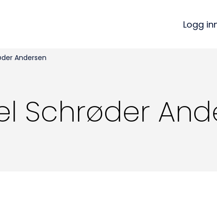
Logg in
øder Andersen
el Schrøder And
Kon
Bli medlem
a
Logg inn
22