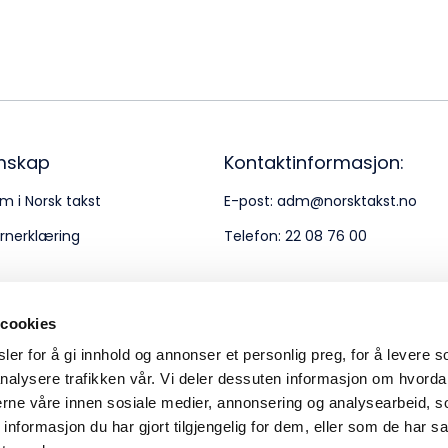
Bes
Kontakt oss
Kl
Pos
Pb
mskap
Kontaktinformasjon:
m i Norsk takst
E-post:
adm@norsktakst.no
Or
rnerklæring
Telefon:
22 08 76 00
95
 cookies
er for å gi innhold og annonser et personlig preg, for å levere s
nalysere trafikken vår. Vi deler dessuten informasjon om hvorda
nerne våre innen sosiale medier, annonsering og analysearbeid, 
formasjon du har gjort tilgjengelig for dem, eller som de har sa