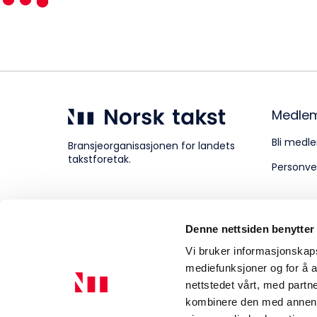
Kompetanse
Forbruker
Medle
Bli medle
Bransjeorganisasjonen for landets
takstforetak.
Personve
Aktuelt
Denne nettsiden benytter
Om Norsk takst
Vi bruker informasjonskapsl
mediefunksjoner og for å a
nettstedet vårt, med part
kombinere den med annen in