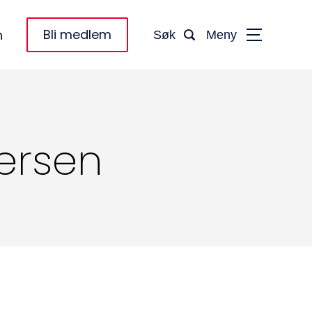
Bli medlem
n
Søk
Meny
ersen
taktinformasjon:
dm@norsktakst.no
 08 76 00