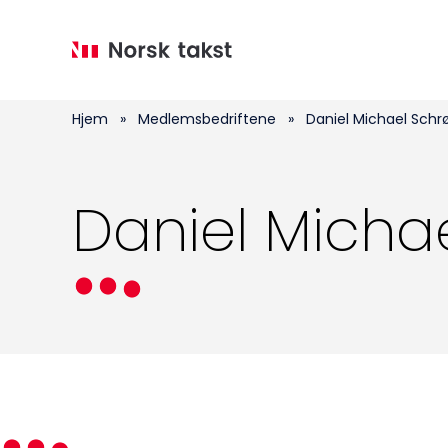
Hopp
til
hovedinnhold
Hjem
»
Medlemsbedriftene
»
Daniel Michael Schr
Daniel Micha
Medlemskap
Kurs og konferanser