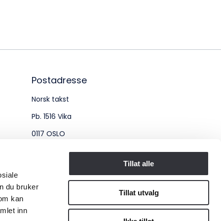
øksadresse:
ingenberggt. 7A, 0161 Oslo
tadresse:
. 1516 Vika, 0117 OSLO
Postadresse
Norsk takst
ganisasjonsnummer:
Pb. 1516 Vika
6 955 211
0117 OSLO
Organisasjonsnummer:
Tillat alle
osiale
956 955 211
n du bruker
Tillat utvalg
som kan
mlet inn