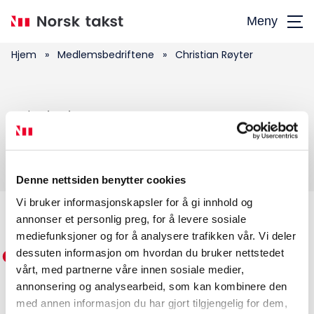
Hopp
Meny
til
hovedinnhold
Hjem
»
Medlemsbedriftene
»
Christian Røyter
Søk
Christian Røyter
etter:
Denne nettsiden benytter cookies
Vi bruker informasjonskapsler for å gi innhold og
annonser et personlig preg, for å levere sosiale
Medlemskap
mediefunksjoner og for å analysere trafikken vår. Vi deler
dessuten informasjon om hvordan du bruker nettstedet
Kurs og konferanser
vårt, med partnerne våre innen sosiale medier,
annonsering og analysearbeid, som kan kombinere den
Kompetanse
med annen informasjon du har gjort tilgjengelig for dem,