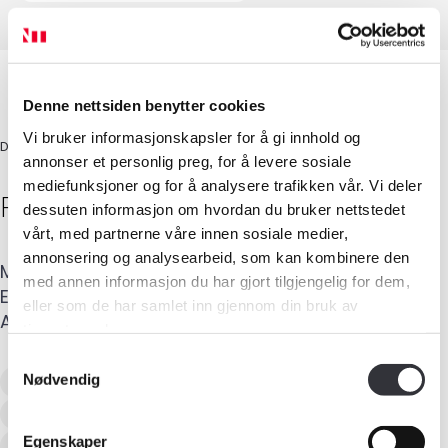
Denne nettsiden benytter cookies
Vi bruker informasjonskapsler for å gi innhold og
DAGLIG LEDER
annonser et personlig preg, for å levere sosiale
mediefunksjoner og for å analysere trafikken vår. Vi deler
Raymond
Skare
dessuten informasjon om hvordan du bruker nettstedet
vårt, med partnerne våre innen sosiale medier,
annonsering og analysearbeid, som kan kombinere den
Mobil
:
976 71 158
med annen informasjon du har gjort tilgjengelig for dem,
E-post
:
raymond@byggmesterskare.no
eller som de har samlet inn gjennom din bruk av
Adresse
:
Skarsvegen 771
,
5912
SEIM
Medlemskap
tjenestene deres.
Samtykkevalg
Kurs og konferanser
Verditaksering av bolig
Nødvendig
Tilstandsanalyse av boligeiendom
Kompetanse
Egenskaper
Recognised European Residential Valuer