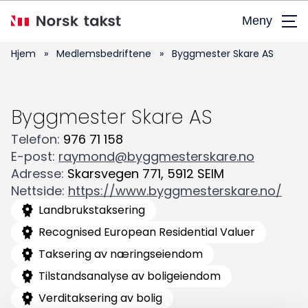
Hopp
Meny
til
hovedinnhold
Hjem
»
Medlemsbedriftene
»
Byggmester Skare AS
Byggmester Skare AS
Telefon
:
976 71 158
E-post
:
raymond@byggmesterskare.no
Adresse
:
Skarsvegen 771
,
5912
SEIM
Nettside
:
https://www.byggmesterskare.no/
Søk
Landbrukstaksering
etter:
Recognised European Residential Valuer
Taksering av næringseiendom
Tilstandsanalyse av boligeiendom
Verditaksering av bolig