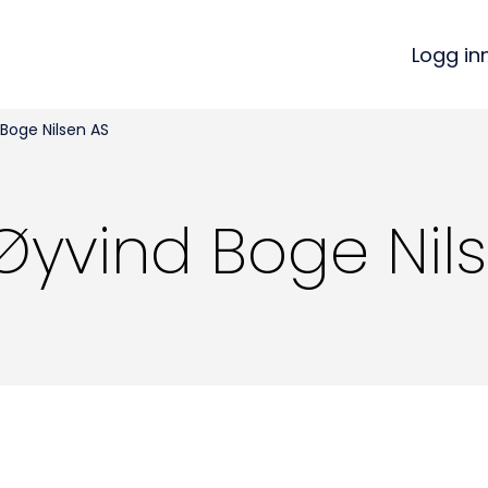
Logg in
Boge Nilsen AS
yvind Boge Nil
Kon
Bli medlem
a
Logg inn
22