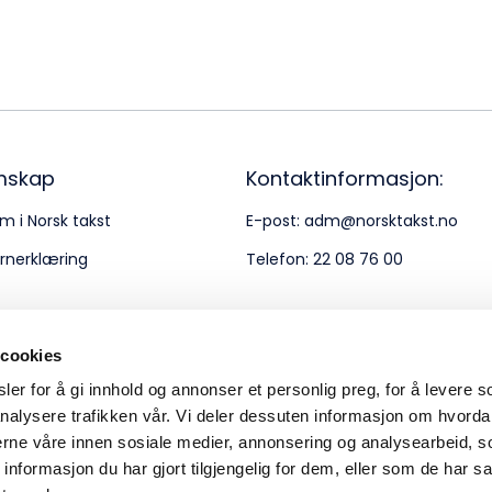
Bes
Kontakt oss
Kl
Pos
Pb
mskap
Kontaktinformasjon:
m i Norsk takst
E-post:
adm@norsktakst.no
Or
rnerklæring
Telefon:
22 08 76 00
95
 cookies
er for å gi innhold og annonser et personlig preg, for å levere s
nalysere trafikken vår. Vi deler dessuten informasjon om hvorda
nerne våre innen sosiale medier, annonsering og analysearbeid, 
formasjon du har gjort tilgjengelig for dem, eller som de har sa