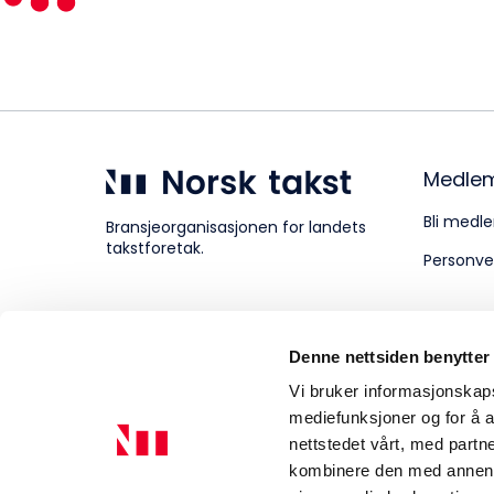
Kompetanse
Forbruker
Medle
Bli medle
Bransjeorganisasjonen for landets
takstforetak.
Personve
Aktuelt
Denne nettsiden benytter
Om Norsk takst
Vi bruker informasjonskapsl
mediefunksjoner og for å a
nettstedet vårt, med part
kombinere den med annen in