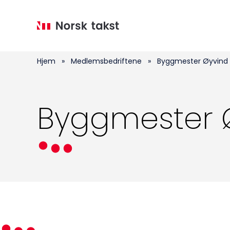
Hopp
til
hovedinnhold
Hjem
»
Medlemsbedriftene
»
Byggmester Øyvind 
Byggmester Ø
Medlemskap
Kurs og konferanser