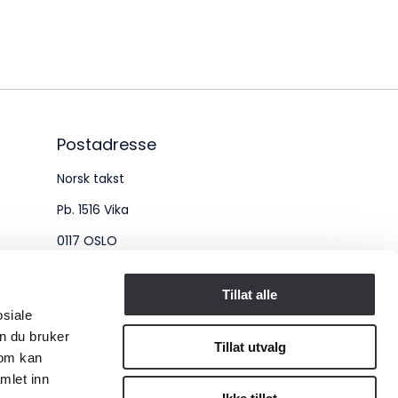
øksadresse:
ingenberggt. 7A, 0161 Oslo
tadresse:
. 1516 Vika, 0117 OSLO
Postadresse
Norsk takst
ganisasjonsnummer:
Pb. 1516 Vika
6 955 211
0117 OSLO
Organisasjonsnummer:
Tillat alle
osiale
956 955 211
n du bruker
Tillat utvalg
som kan
mlet inn