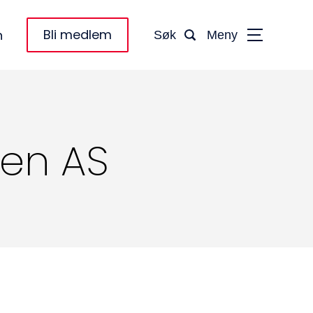
Bli medlem
n
Søk
Meny
sen AS
taktinformasjon:
dm@norsktakst.no
 08 76 00