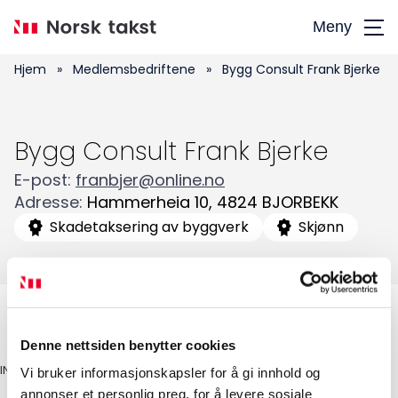
Hopp
Meny
til
hovedinnhold
Hjem
»
Medlemsbedriftene
»
Bygg Consult Frank Bjerke
Bygg Consult Frank Bjerke
E-post
:
franbjer@online.no
Søk
Adresse
:
Hammerheia 10
,
4824
BJORBEKK
etter:
Skadetaksering av byggverk
Skjønn
Denne nettsiden benytter cookies
INGENIØR/TAKSTMANN
Vi bruker informasjonskapsler for å gi innhold og
annonser et personlig preg, for å levere sosiale