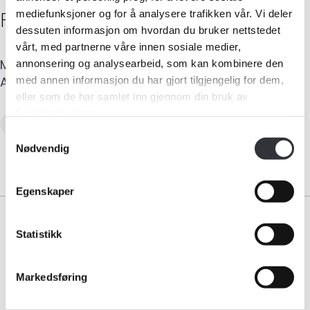
Frank
Bjerke
mediefunksjoner og for å analysere trafikken vår. Vi deler
dessuten informasjon om hvordan du bruker nettstedet
vårt, med partnerne våre innen sosiale medier,
Medlemskap
Mobil
:
952 11 636
E-post
:
franbjer@online.no
annonsering og analysearbeid, som kan kombinere den
Adresse
:
Hammerheia 10
,
4824
BJORBEKK
med annen informasjon du har gjort tilgjengelig for dem,
Kurs og konferanser
eller som de har samlet inn gjennom din bruk av
tjenestene deres.
Skadetaksering av byggverk
Skjønn
Kompetanse
Samtykkevalg
Nødvendig
Forbruker
Egenskaper
Aktuelt
Om Norsk takst
Statistikk
Bli medlem
Bransjeorganisasjonen for landets takstforetak.
Markedsføring
Medlemskap
Logg inn