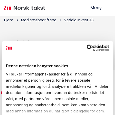
Hopp
Meny
til
hovedinnhold
Hjem
»
Medlemsbedriftene
»
Vedeld Invest AS
Søk
Vedeld Invest AS
etter:
Denne nettsiden benytter cookies
Vi bruker informasjonskapsler for å gi innhold og
annonser et personlig preg, for å levere sosiale
Medlemskap
mediefunksjoner og for å analysere trafikken vår. Vi deler
dessuten informasjon om hvordan du bruker nettstedet
Kurs og konferanser
vårt, med partnerne våre innen sosiale medier,
annonsering og analysearbeid, som kan kombinere den
Kompetanse
med annen informasjon du har gjort tilgjengelig for dem,