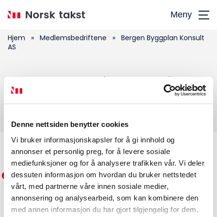
Hopp
Meny
til
hovedinnhold
Hjem
»
Medlemsbedriftene
»
Bergen Byggplan Konsult
AS
Søk
Bergen Byggplan Konsult AS
etter:
Denne nettsiden benytter cookies
Vi bruker informasjonskapsler for å gi innhold og
annonser et personlig preg, for å levere sosiale
Medlemskap
mediefunksjoner og for å analysere trafikken vår. Vi deler
dessuten informasjon om hvordan du bruker nettstedet
Kurs og konferanser
vårt, med partnerne våre innen sosiale medier,
annonsering og analysearbeid, som kan kombinere den
Kompetanse
med annen informasjon du har gjort tilgjengelig for dem,