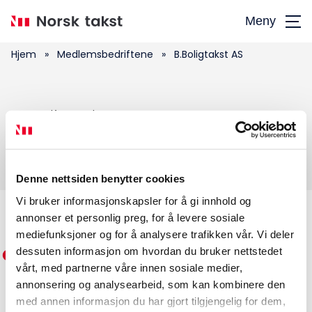
Hopp
Meny
til
hovedinnhold
Hjem
»
Medlemsbedriftene
»
B.Boligtakst AS
Søk
B.Boligtakst AS
etter:
Denne nettsiden benytter cookies
Vi bruker informasjonskapsler for å gi innhold og
annonser et personlig preg, for å levere sosiale
Medlemskap
mediefunksjoner og for å analysere trafikken vår. Vi deler
dessuten informasjon om hvordan du bruker nettstedet
Kurs og konferanser
vårt, med partnerne våre innen sosiale medier,
annonsering og analysearbeid, som kan kombinere den
Kompetanse
med annen informasjon du har gjort tilgjengelig for dem,