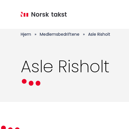
Hopp
til
hovedinnhold
Hjem
»
Medlemsbedriftene
»
Asle Risholt
Asle Risholt
Medlemskap
Kurs og konferanser