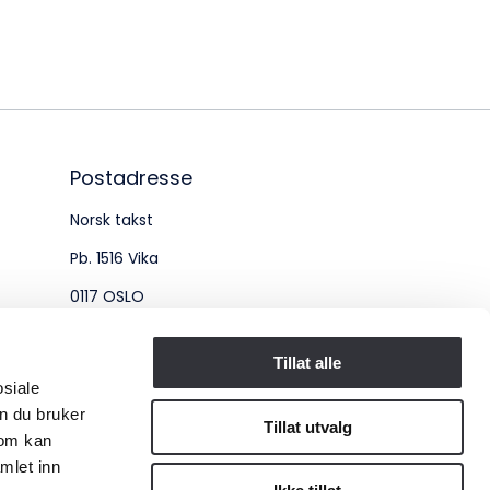
øksadresse:
ingenberggt. 7A, 0161 Oslo
tadresse:
. 1516 Vika, 0117 OSLO
Postadresse
Norsk takst
ganisasjonsnummer:
Pb. 1516 Vika
6 955 211
0117 OSLO
Organisasjonsnummer:
Tillat alle
osiale
956 955 211
n du bruker
Tillat utvalg
som kan
mlet inn