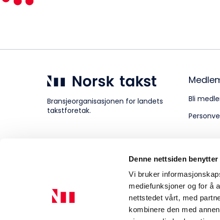
Kompetanse
Forbruker
Medle
Bli medle
Bransjeorganisasjonen for landets
takstforetak.
Personve
Aktuelt
Denne nettsiden benytter
Om Norsk takst
Vi bruker informasjonskapsl
mediefunksjoner og for å a
nettstedet vårt, med part
kombinere den med annen in