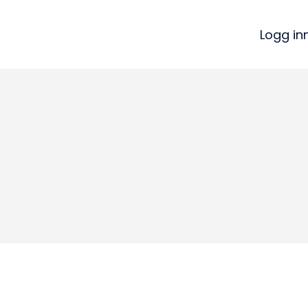
Logg in
Kon
Bli medlem
a
Logg inn
22