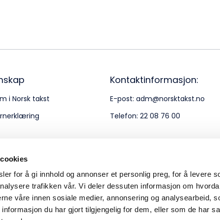
Bes
Kontakt oss
Kl
Pos
Pb
mskap
Kontaktinformasjon:
m i Norsk takst
E-post:
adm@norsktakst.no
Or
rnerklæring
Telefon:
22 08 76 00
95
 cookies
er for å gi innhold og annonser et personlig preg, for å levere s
nalysere trafikken vår. Vi deler dessuten informasjon om hvorda
nerne våre innen sosiale medier, annonsering og analysearbeid, 
formasjon du har gjort tilgjengelig for dem, eller som de har sa