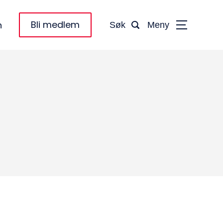
Bli medlem
n
Søk
Meny
taktinformasjon:
dm@norsktakst.no
 08 76 00