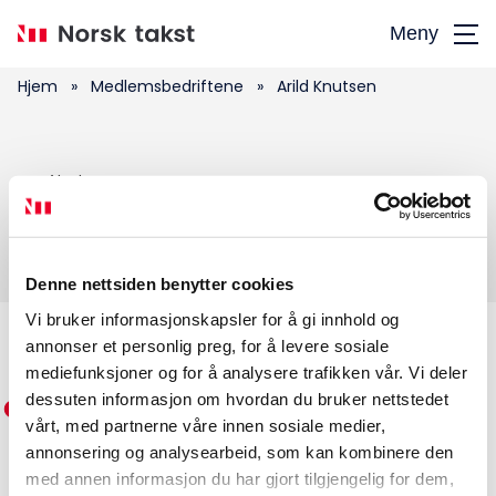
Hopp
Meny
til
hovedinnhold
Hjem
»
Medlemsbedriftene
»
Arild Knutsen
Søk
Arild Knutsen
etter:
Denne nettsiden benytter cookies
Vi bruker informasjonskapsler for å gi innhold og
annonser et personlig preg, for å levere sosiale
Medlemskap
mediefunksjoner og for å analysere trafikken vår. Vi deler
dessuten informasjon om hvordan du bruker nettstedet
Kurs og konferanser
vårt, med partnerne våre innen sosiale medier,
annonsering og analysearbeid, som kan kombinere den
Kompetanse
med annen informasjon du har gjort tilgjengelig for dem,