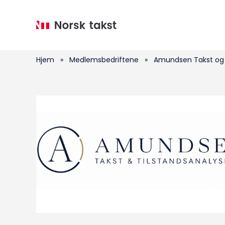
Hopp
til
hovedinnhold
Hjem
»
Medlemsbedriftene
»
Amundsen Takst og 