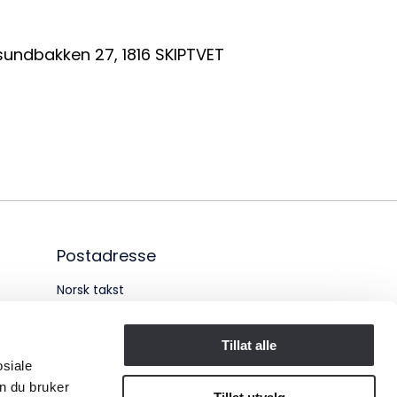
ganisasjonsnummer:
sundbakken 27
,
1816
SKIPTVET
6 955 211
Postadresse
Norsk takst
Pb. 1516 Vika
Tillat alle
0117 OSLO
osiale
n du bruker
Organisasjonsnummer: