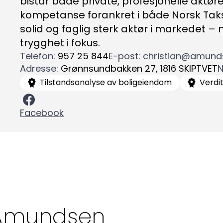
bistår både private, profesjonelle aktør
kompetanse forankret i både Norsk Taks
solid og faglig sterk aktør i markedet – 
trygghet i fokus.
Telefon
:
957 25 844
E-post
:
christian@amunds
Adresse
:
Grønnsundbakken 27
,
1816
SKIPTVET
Kon
N
Bli medlem
Tilstandsanalyse av boligeiendom
Verdit
a
Logg inn
22
Facebook
Bes
Kontakt oss
Kl
Pos
Pb
Amundsen