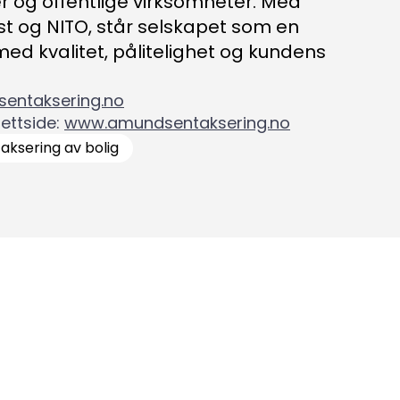
er og offentlige virksomheter. Med
t og NITO, står selskapet som en
med kvalitet, pålitelighet og kundens
entaksering.no
taktinformasjon:
ettside
:
www.amundsentaksering.no
aksering av bolig
dm@norsktakst.no
 08 76 00
øksadresse:
ingenberggt. 7A, 0161 Oslo
tadresse:
. 1516 Vika, 0117 OSLO