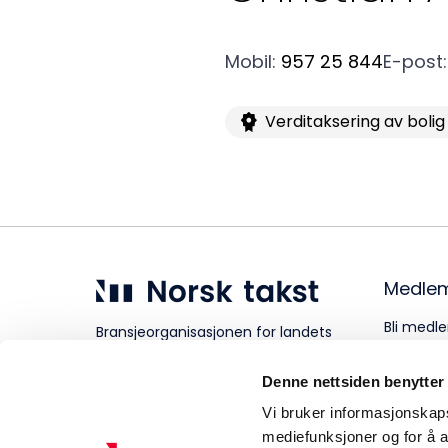
Aktuelt
Mobil
:
957 25 844
E-post
:
Verditaksering av bolig
Om Norsk takst
Medle
Bli medle
Bransjeorganisasjonen for landets
takstforetak.
Personve
Denne nettsiden benytter
Vi bruker informasjonskapsl
mediefunksjoner og for å a