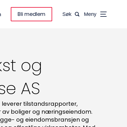
Bli medlem
n
Søk
Meny
st og
se AS
leverer tilstandsrapporter,
er av boliger og næringseiendom.
 bygge- og eiendomsbransjen og