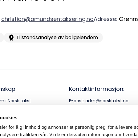
Or
christian@amundsentaksering.no
Adresse
:
Grønn
95
Tilstandsanalyse av boligeiendom
mskap
Kontaktinformasjon:
m i Norsk takst
E-post:
adm@norsktakst.no
rnerklæring
Telefon:
22 08 76 00
 cookies
er for å gi innhold og annonser et personlig preg, for å levere s
nalysere trafikken vår. Vi deler dessuten informasjon om hvorda