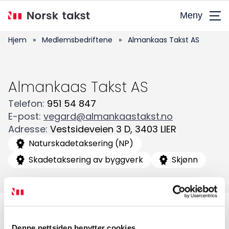
Hopp
Meny
til
hovedinnhold
Hjem
»
Medlemsbedriftene
»
Almankaas Takst AS
Almankaas Takst AS
Telefon
:
951 54 847
E-post
:
vegard@almankaastakst.no
Søk
Adresse
:
Vestsideveien 3 D
,
3403
LIER
etter:
Naturskadetaksering (NP)
Skadetaksering av byggverk
Skjønn
Denne nettsiden benytter cookies