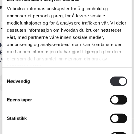
BYGG- OG TØMRERMESTER
Vi bruker informasjonskapsler for å gi innhold og
annonser et personlig preg, for å levere sosiale
Dag Vegard Hall
Almankaas
mediefunksjoner og for å analysere trafikken vår. Vi deler
dessuten informasjon om hvordan du bruker nettstedet
vårt, med partnerne våre innen sosiale medier,
Mobil
:
951 54 847
annonsering og analysearbeid, som kan kombinere den
Medlemskap
E-post
:
vegard@almankaastakst.no
med annen informasjon du har gjort tilgjengelig for dem,
eller som de har samlet inn gjennom din bruk av
Adresse
:
Vestsideveien 3 D
,
3403
LIER
Kurs og konferanser
tjenestene deres.
Samtykkevalg
Skadetaksering av byggverk
Skjønn
Kompetanse
Nødvendig
Naturskadetaksering (NP)
Forbruker
Egenskaper
Aktuelt
Statistikk
Om Norsk takst