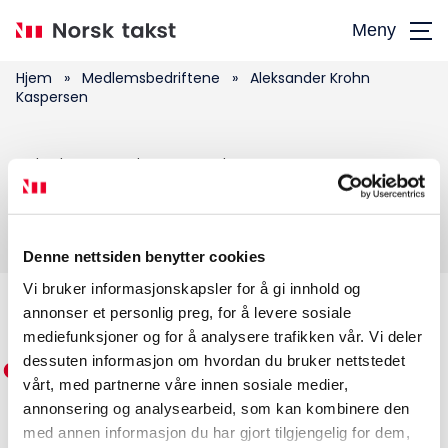
Hopp
Meny
til
hovedinnhold
Hjem
»
Medlemsbedriftene
»
Aleksander Krohn
Kaspersen
Søk
Aleksander Krohn Kaspersen
etter:
Denne nettsiden benytter cookies
Vi bruker informasjonskapsler for å gi innhold og
annonser et personlig preg, for å levere sosiale
Medlemskap
mediefunksjoner og for å analysere trafikken vår. Vi deler
dessuten informasjon om hvordan du bruker nettstedet
Kurs og konferanser
vårt, med partnerne våre innen sosiale medier,
annonsering og analysearbeid, som kan kombinere den
Kompetanse
med annen informasjon du har gjort tilgjengelig for dem,