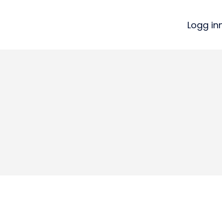
Logg in
Kon
Bli medlem
a
Logg inn
22