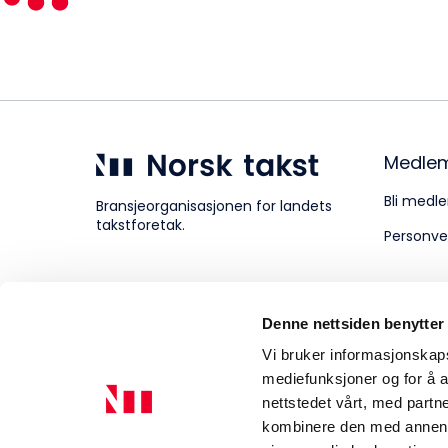
Kompetanse
Forbruker
Medle
Bli medle
Bransjeorganisasjonen for landets
takstforetak.
Personve
Aktuelt
Denne nettsiden benytter
Om Norsk takst
Vi bruker informasjonskapsl
mediefunksjoner og for å a
nettstedet vårt, med part
kombinere den med annen in