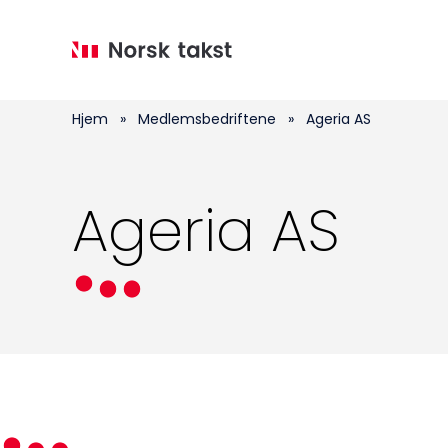
Hopp
til
hovedinnhold
Hjem
»
Medlemsbedriftene
»
Ageria AS
Ageria AS
Medlemskap
Kurs og konferanser