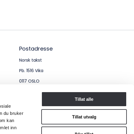
øksadresse:
ingenberggt. 7A, 0161 Oslo
tadresse:
. 1516 Vika, 0117 OSLO
Postadresse
Norsk takst
ganisasjonsnummer:
Pb. 1516 Vika
6 955 211
0117 OSLO
Organisasjonsnummer:
Tillat alle
osiale
956 955 211
n du bruker
Tillat utvalg
som kan
mlet inn