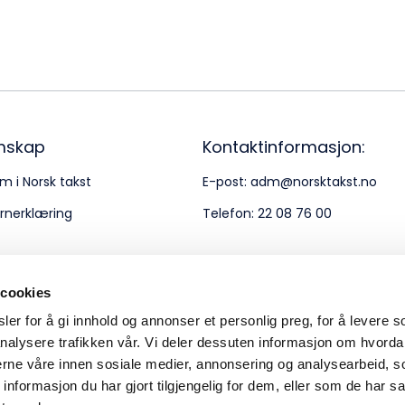
Bes
Kontakt oss
Kl
Pos
Pb
mskap
Kontaktinformasjon:
m i Norsk takst
E-post:
adm@norsktakst.no
Or
rnerklæring
Telefon:
22 08 76 00
95
 cookies
er for å gi innhold og annonser et personlig preg, for å levere s
nalysere trafikken vår. Vi deler dessuten informasjon om hvorda
nerne våre innen sosiale medier, annonsering og analysearbeid, 
formasjon du har gjort tilgjengelig for dem, eller som de har sa