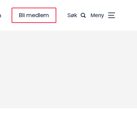
Bli medlem
n
Søk
Meny
taktinformasjon:
dm@norsktakst.no
 08 76 00