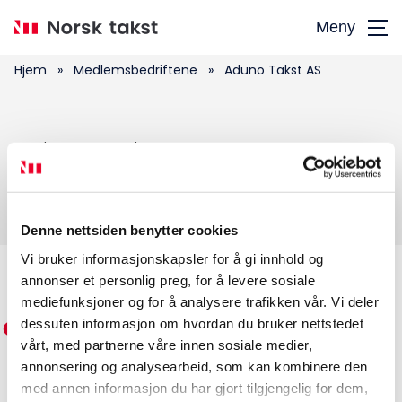
Hopp
Meny
til
hovedinnhold
Hjem
»
Medlemsbedriftene
»
Aduno Takst AS
Søk
Aduno Takst AS
etter:
Denne nettsiden benytter cookies
Vi bruker informasjonskapsler for å gi innhold og
annonser et personlig preg, for å levere sosiale
Medlemskap
mediefunksjoner og for å analysere trafikken vår. Vi deler
dessuten informasjon om hvordan du bruker nettstedet
Kurs og konferanser
vårt, med partnerne våre innen sosiale medier,
annonsering og analysearbeid, som kan kombinere den
Kompetanse
med annen informasjon du har gjort tilgjengelig for dem,