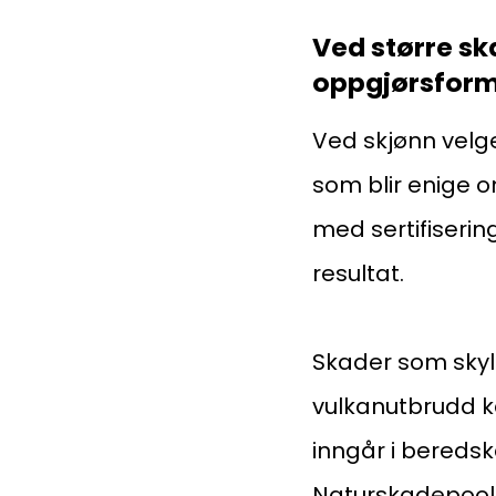
Kompetanse
Ved større sk
oppgjørsfor
Forbruker
Ved skjønn velge
som blir enige 
med sertifisering
Aktuelt
resultat.
Om Norsk takst
Skader som skyld
vulkanutbrudd ka
inngår i beredsk
Naturskadepool