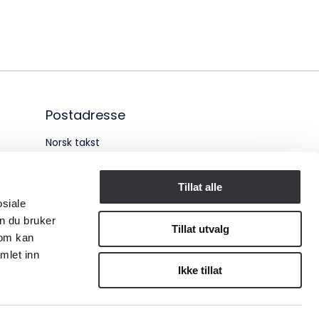
Postadresse
Norsk takst
Pb. 1516 Vika
Tillat alle
0117 OSLO
osiale
n du bruker
Organisasjonsnummer:
Tillat utvalg
som kan
mlet inn
956 955 211
Ikke tillat