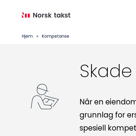
Hopp
til
hovedinnhold
Hjem
»
Kompetanse
Skade
Når en eiendom f
grunnlag for e
spesiell kompet