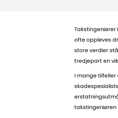
Takstingeniører 
ofte oppleves dr
store verdier st
tredjepart en vik
I mange tilfelle
Medlemskap
skadespesialiste
erstatningsutmål
Kurs og konferanser
takstingeniøren