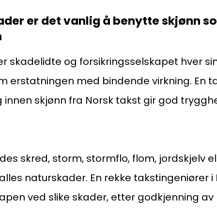
Kl
ader er det vanlig å benytte skjønn s
m
Pos
r skadelidte og forsikringsselskapet hver sin
Pb
om erstatningen med bindende virkning. En t
Or
 innen skjønn fra Norsk takst gir god trygghet
95
es skred, storm, stormflo, flom, jordskjelv el
lles naturskader. En rekke takstingeniører i
apen ved slike skader, etter godkjenning av
.