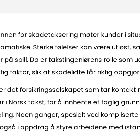
innen for skadetaksering møter kunder i sit
amatiske. Sterke følelser kan være utløst, 
år på spill. Da er takstingeniørens rolle som
tig faktor, slik at skadelidte får riktig oppgj
r er det forsikringsselskapet som tar kontakt
Kon
Bli medlem
r i Norsk takst, for å innhente et faglig grun
a
ing. Noen ganger, spesielt ved kompliserte 
Logg inn
22
 også i oppdrag å styre arbeidene med ista
Bes
Kontakt oss