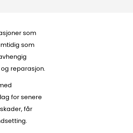
uasjoner som
samtidig som
 uavhengig
ør og reparasjon.
 med
taktinformasjon:
nlag for senere
dm@norsktakst.no
skader, får
 08 76 00
ndsetting.
øksadresse: