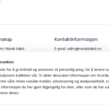
mskap
Kontaktinformasjon:
m i Norsk takst
E-post:
adm@norsktakst.no
rnerklæring
Telefon:
22 08 76 00
 cookies
er for å gi innhold og annonser et personlig preg, for å levere s
nalysere trafikken vår. Vi deler dessuten informasjon om hvorda
nerne våre innen sosiale medier, annonsering og analysearbeid, 
formasjon du har gjort tilgjengelig for dem, eller som de har sa
stene deres.