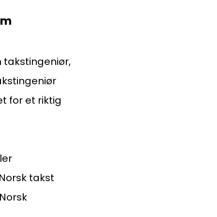
ingenberggt. 7A, 0161 Oslo
om
tadresse:
 takstingeniør,
. 1516 Vika, 0117 OSLO
akstingeniør
ganisasjonsnummer:
 for et riktig
6 955 211
ler
 Norsk takst
 Norsk