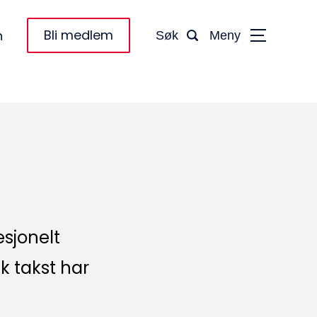
Bli medlem
n
Søk
Meny
esjonelt
 takst har