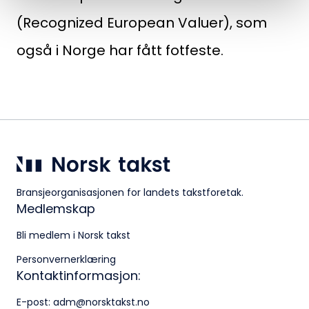
Logg inn
(Recognized European Valuer), som
Kontakt oss
også i Norge har fått fotfeste.
Kontaktinformasjon:
adm@norsktakst.no
22 08 76 00
Besøksadresse:
Klingenberggt. 7A, 0161 Oslo
Bransjeorganisasjonen for landets takstforetak.
Postadresse:
Medlemskap
Pb. 1516 Vika, 0117 OSLO
Bli medlem i Norsk takst
Organisasjonsnummer:
Personvernerklæring
Kontaktinformasjon:
956 955 211
E-post:
adm@norsktakst.no