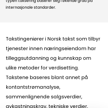
typen taksering baserer seg i økende grad på
internasjonale standarder.
Søk
etter:
Takstingeniører i Norsk takst som tilbyr
tjenester innen næringseiendom har
tilleggsutdanning og kunnskap om
ulike metoder for verdisetting.
Takstene baseres blant annet på
kontantstrømanalyse,
sammenlignende salgsverdier,
avkastningskrav, tekniske verdier,