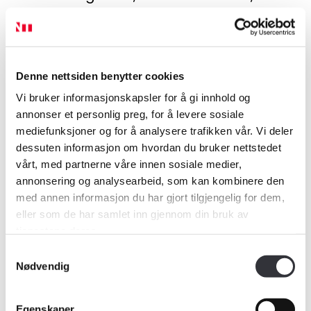
leiekontrakter og markedsleie.
Ved verditaksering av
Denne nettsiden benytter cookies
Vi bruker informasjonskapsler for å gi innhold og
næringseiendom er det vanligvis
annonser et personlig preg, for å levere sosiale
leieinntektene som legges til grunn.
mediefunksjoner og for å analysere trafikken vår. Vi deler
dessuten informasjon om hvordan du bruker nettstedet
Det utarbeides en omfattende rapport
vårt, med partnerne våre innen sosiale medier,
annonsering og analysearbeid, som kan kombinere den
der de enkelte leiekontrakter nevnes.
med annen informasjon du har gjort tilgjengelig for dem,
Takstingeniøren vurderer områdets
eller som de har samlet inn gjennom din bruk av
tjenestene deres.
generelle leienivå for næringsbygg, og
Samtykkevalg
Nødvendig
tar i tillegg hensyn til byggets kvaliteter
og beliggenhet.
Egenskaper