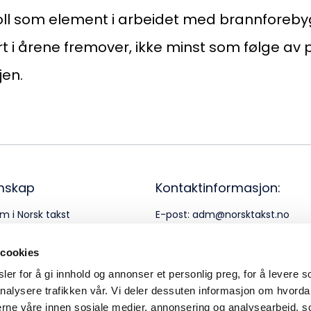
Or
roll som element i arbeidet med brannforeby
95
rt i årene fremover, ikke minst som følge av 
jen.
mskap
Kontaktinformasjon:
m i Norsk takst
E-post:
adm@norsktakst.no
rnerklæring
Telefon:
22 08 76 00
 cookies
er for å gi innhold og annonser et personlig preg, for å levere s
nalysere trafikken vår. Vi deler dessuten informasjon om hvorda
nerne våre innen sosiale medier, annonsering og analysearbeid, 