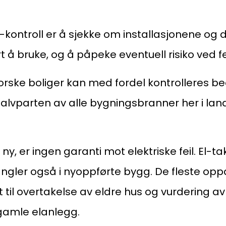
kontroll er å sjekke om installasjonene og d
rt å bruke, og å påpeke eventuell risiko ved f
Kon
Bli medlem
norske boliger kan med fordel kontrolleres b
a
Logg inn
alvparten av alle bygningsbranner her i lan
22
Bes
Kontakt oss
ny, er ingen garanti mot elektriske feil. El-t
Kl
angler også i nyoppførte bygg. De fleste opp
Pos
et til overtakelse av eldre hus og vurdering a
Pb
gamle elanlegg.