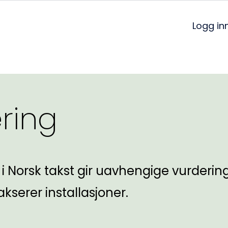
Logg in
ering
 i Norsk takst gir uavhengige vurderin
akserer installasjoner.