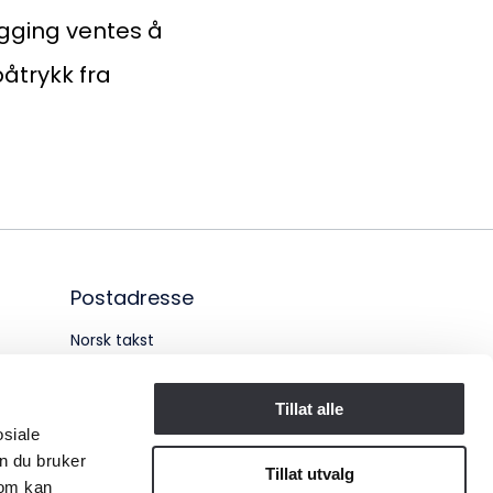
ganisasjonsnummer:
gging ventes å
6 955 211
påtrykk fra
Postadresse
Norsk takst
Pb. 1516 Vika
Tillat alle
0117 OSLO
osiale
n du bruker
Organisasjonsnummer:
Tillat utvalg
som kan