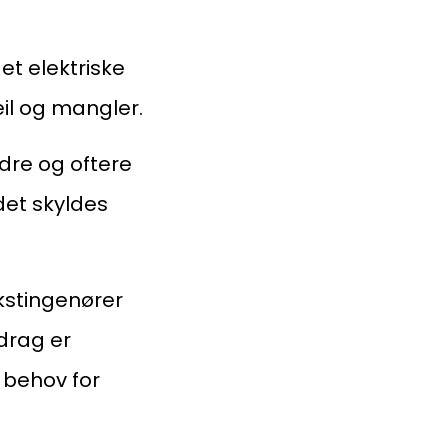
et elektriske
eil og mangler.
taktinformasjon:
edre og oftere
dm@norsktakst.no
det skyldes
 08 76 00
øksadresse:
akstingenører
ingenberggt. 7A, 0161 Oslo
drag er
tadresse:
v behov for
. 1516 Vika, 0117 OSLO