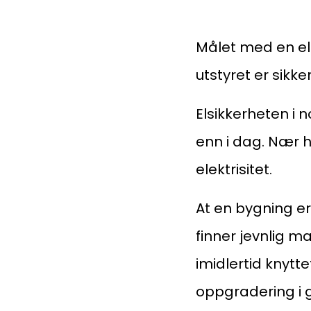
Målet med en el-
utstyret er sikke
Medlemskap
Elsikkerheten i 
enn i dag. Nær h
Kurs og konferanser
elektrisitet.
At en bygning er 
Kompetanse
finner jevnlig m
imidlertid knytt
Forbruker
oppgradering i 