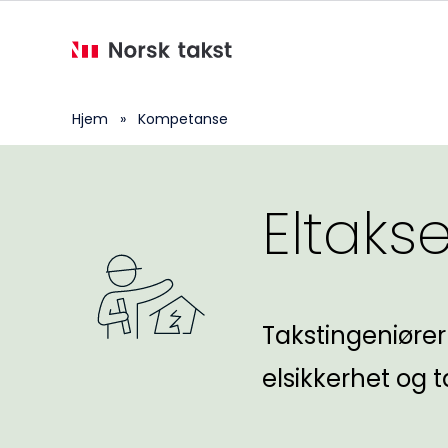
Hopp
til
hovedinnhold
Hjem
»
Kompetanse
Eltaks
Takstingeniører
elsikkerhet og t