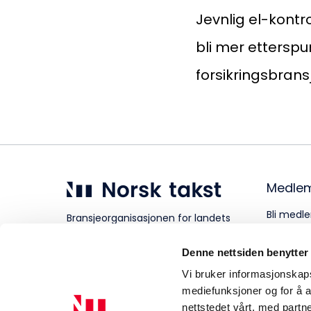
Jevnlig el-kont
Aktuelt
bli mer etterspu
forsikringsbrans
Om Norsk takst
Medle
Bli medle
Bransjeorganisasjonen for landets
takstforetak.
Personve
Denne nettsiden benytter
Vi bruker informasjonskapsl
mediefunksjoner og for å a
nettstedet vårt, med part