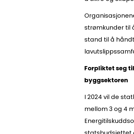
Organisasjonene
strømkunder til å
stand til å hånd
lavutslippssamf
Forpliktet seg t
byggsektoren
I 2024 vil de st
mellom 3 og 4 mil
Energitilskuddso
statsbudsjettet 