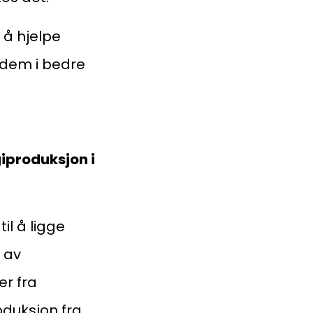
 å hjelpe
e dem i bedre
giproduksjon i
il å ligge
t av
er fra
oduksjon fra