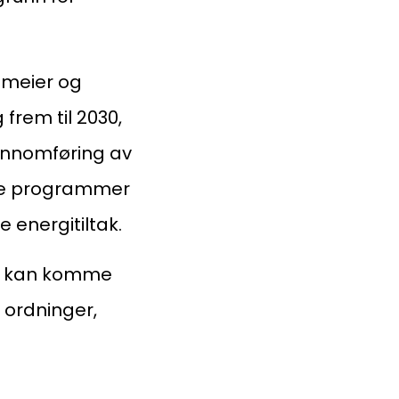
ameier og
frem til 2030,
jennomføring av
nye programmer
energitiltak.
om kan komme
ordninger,