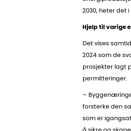
Kompetanse
2030, heter det i
Hjelp til varige 
Forbruker
Det vises samtid
Aktuelt
2024 som de sva
prosjekter lagt p
permitteringer.
Om Norsk takst
– Byggenæringen
forsterke den sa
som er igangsatt 
å sikre og skape