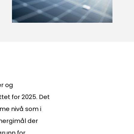
er og
ttet for 2025. Det
me nivå som i
energimål der
grunn for