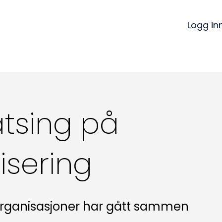
Logg in
atsing på
isering
 organisasjoner har gått sammen