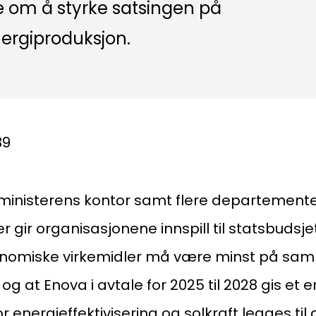
ne om å styrke satsingen på
nergiproduksjon.
39
atsministerens kontor samt flere departement
 gir organisasjonene innspill til statsbudsje
nomiske virkemidler må være minst på sam
g at Enova i avtale for 2025 til 2028 gis et 
 energieffektivisering og solkraft legges til 