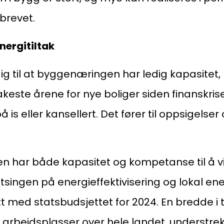
Kl
 brevet.
Pos
energitiltak
Pb
ig til at byggenæringen har ledig kapasitet
Or
keste årene for nye boliger siden finanskri
95
å is eller kansellert. Det fører til oppsigelser
 har både kapasitet og kompetanse til å v
tsingen på energieffektivisering og lokal en
med statsbudsjettet for 2024. En bredde i tilt
 arbeidsplasser over hele landet, understrek