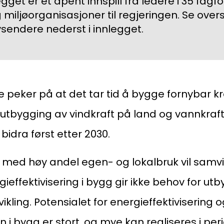
gget er et åpent innspill fra ledere i 35 fagf
 miljøorganisasjoner til regjeringen. Se overs
sendere nederst i innlegget.
peker på at det tar tid å bygge fornybar kra
y utbygging av vindkraft på land og vannkra
 bidra først etter 2030.
Kon
Bli medlem
a
gg med høy andel egen- og lokalbruk vil sam
Logg inn
22
gieffektivisering i bygg gir ikke behov for ut
vikling. Potensialet for energieffektivisering o
Bes
Kontakt oss
 i bygg er stort, og mye kan realiseres i peri