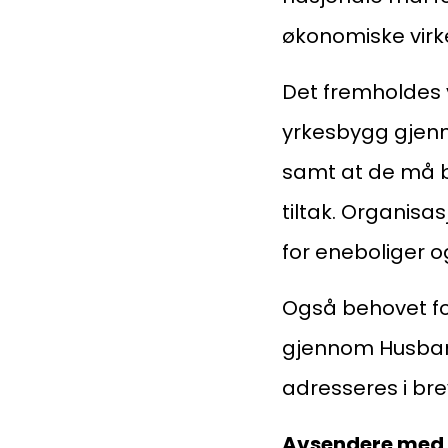
økonomiske virk
Det fremholdes 
yrkesbygg gjenno
samt at de må bl
tiltak. Organis
for eneboliger 
Også behovet fo
gjennom Husbank
adresseres i bre
Avsendere med 