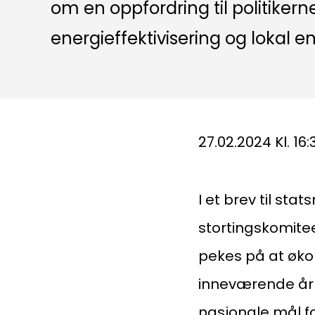
om en oppfordring til politiker
energieffektivisering og lokal e
27.02.2024 Kl. 16:
I et brev til st
stortingskomiteer
pekes på at øko
inneværende år o
nasjonale mål for