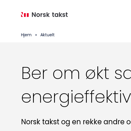
Hopp
til
hovedinnhold
Hjem
»
Aktuelt
Ber om økt s
energieffektiv
Norsk takst og en rekke andre