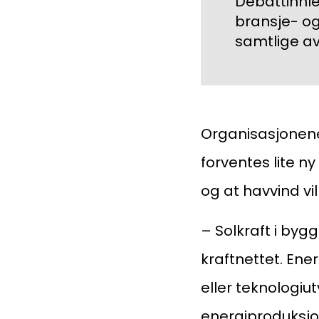
Debattinnle
bransje- og
samtlige av
Organisasjonene 
forventes lite n
og at havvind vil
Medlemskap
– Solkraft i by
Kurs og konferanser
kraftnettet. Ener
eller teknologiut
energiproduksjon