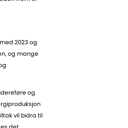
ingenberggt. 7A, 0161 Oslo
tadresse:
. 1516 Vika, 0117 OSLO
, med 2023 og
ganisasjonsnummer:
sen, og mange
6 955 211
 og
idereføre og
ergiproduksjon
ak vil bidra til
es det.