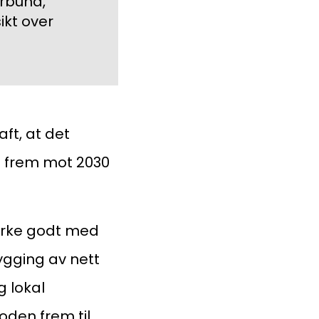
orbund,
ikt over
ft, at det
ft frem mot 2030
taktinformasjon:
dm@norsktakst.no
virke godt med
 08 76 00
bygging av nett
g lokal
øksadresse:
oden frem til