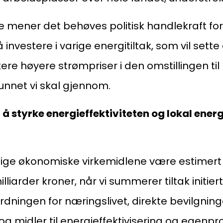
 mener det behøves politisk handlekraft for
 investere i varige energitiltak, som vil sett
tere høyere strømpriser i den omstillingen til
unnet vi skal gjennom.
il å styrke energieffektiviteten og lokal ener
atlige økonomiske virkemidlene være estimert t
liarder kroner, når vi summerer tiltak initier
rdningen for næringslivet, direkte bevilgning
og midler til energieffektivisering og egenpr