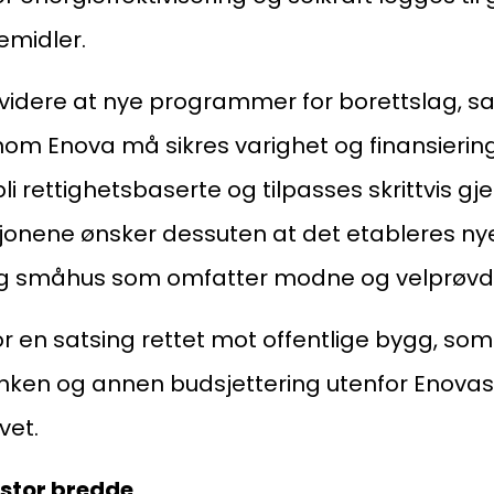
emidler.
videre at nye programmer for borettslag, s
m Enova må sikres varighet og finansiering 
i rettighetsbaserte og tilpasses skrittvis g
asjonene ønsker dessuten at det etableres 
og småhus som omfatter modne og velprøvde 
r en satsing rettet mot offentlige bygg, s
en og annen budsjettering utenfor Enovas 
vet.
stor bredde