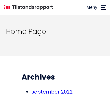
Hopp
Meny
til
hovedinnhold
Søk
Home Page
etter:
Archives
september 2022