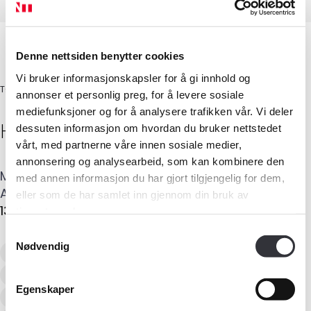
Denne nettsiden benytter cookies
Vi bruker informasjonskapsler for å gi innhold og
TØMRERMESTER
annonser et personlig preg, for å levere sosiale
mediefunksjoner og for å analysere trafikken vår. Vi deler
Helge
Jensen
dessuten informasjon om hvordan du bruker nettstedet
vårt, med partnerne våre innen sosiale medier,
annonsering og analysearbeid, som kan kombinere den
Mobil
:
900 33 423
E-post
:
hj@takstsenteret.no
med annen informasjon du har gjort tilgjengelig for dem,
Adresse
:
c/o Takstsenteret AS - Ringsveien 3
,
eller som de har samlet inn gjennom din bruk av
Medlemskap
1368
STABEKK
tjenestene deres.
Samtykkevalg
Kurs og konferanser
Nødvendig
Verditaksering av bolig
Kompetanse
Tilstandsanalyse av boligeiendom
Egenskaper
Recognised European Residential Valuer
Forbruker