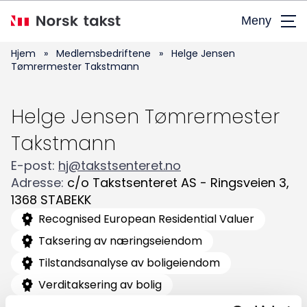
Hopp
Meny
til
hovedinnhold
Hjem
»
Medlemsbedriftene
»
Helge Jensen
Tømrermester Takstmann
Helge Jensen Tømrermester
Takstmann
E-post
:
hj@takstsenteret.no
Adresse
:
c/o Takstsenteret AS - Ringsveien 3
,
Søk
1368
STABEKK
etter:
Recognised European Residential Valuer
Taksering av næringseiendom
Tilstandsanalyse av boligeiendom
Verditaksering av bolig